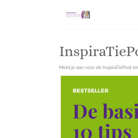
Ga
direct
naar
de
hoofdinhoud
InspiraTieP
Meld je aan voor de InspiraTiePost e