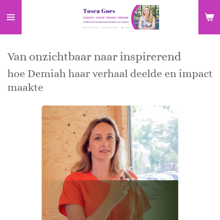
Ga
direct
naar
de
Van onzichtbaar naar inspirerend
hoofdinhoud
hoe Demiah haar verhaal deelde en impact
maakte