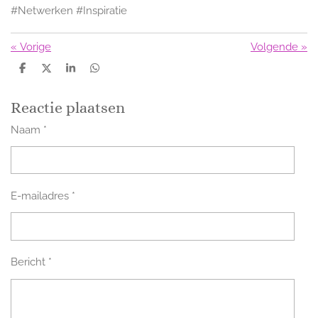
#Netwerken #Inspiratie
«
Vorige
Volgende
»
D
D
S
D
e
e
h
e
l
e
a
l
e
l
r
e
Reactie plaatsen
n
e
n
Naam *
E-mailadres *
Bericht *