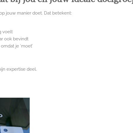
 op jouw manier doet. Dat betekent:
g voelt
ar ook bevindt
 omdat je ‘moet’
ijn expertise deel.