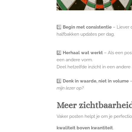
1️⃣
Begin met consistentie
– Liever 
halfbakken updates per dag.
2️⃣
Herhaal wat werkt
– Als een pos
een andere vorm.
Deel hetzelfde inzicht in een andere 
3️⃣
Denk in waarde, niet in volume
–
mijn lezer op?
Meer zichtbaarheid
Vaker posten helpt je om je perfection
kwaliteit boven kwantiteit
.