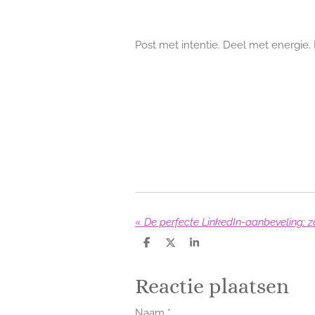
Post met intentie. Deel met energie. 
«
De perfecte LinkedIn-aanbeveling: zo 
D
D
S
e
e
h
l
e
a
e
l
r
Reactie plaatsen
n
e
Naam *