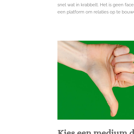
snel wat in krabbelt. Het is geen fac
een platform om relaties op te bouwe
Kies een medium da