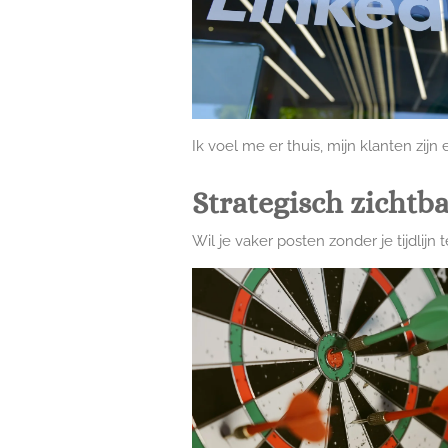
Ik voel me er thuis, mijn klanten zijn
Strategisch zichtba
Wil je vaker posten zonder je tijdlij