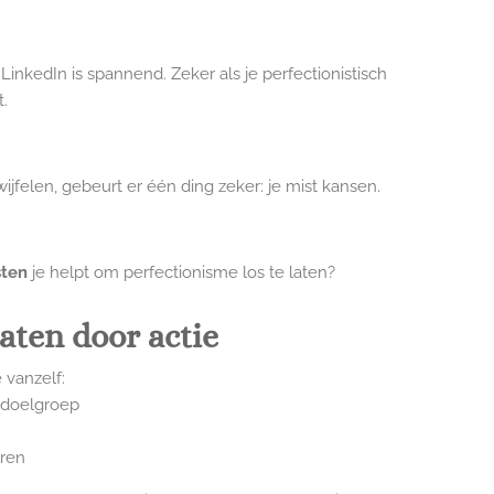
p LinkedIn is spannend. Zeker als je perfectionistisch
t.
twijfelen, gebeurt er één ding zeker: je mist kansen.
sten
je helpt om perfectionisme los te laten?
aten door actie
 vanzelf:
 doelgroep
eren