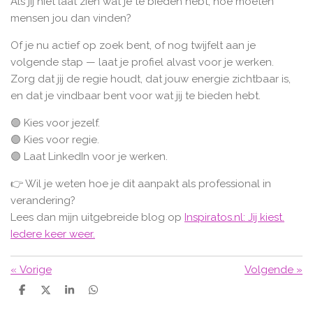
Als jij niet laat zien wat je te bieden hebt, hoe moeten
mensen jou dan vinden?
Of je nu actief op zoek bent, of nog twijfelt aan je
volgende stap — laat je profiel alvast voor je werken.
Zorg dat jij de regie houdt, dat jouw energie zichtbaar is,
en dat je vindbaar bent voor wat jij te bieden hebt.
🟣 Kies voor jezelf.
🟣 Kies voor regie.
🟣 Laat LinkedIn voor je werken.
👉 Wil je weten hoe je dit aanpakt als professional in
verandering?
Lees dan mijn uitgebreide blog op
Inspiratos.nl: Jij kiest.
Iedere keer weer.
«
Vorige
Volgende
»
D
D
S
D
e
e
h
e