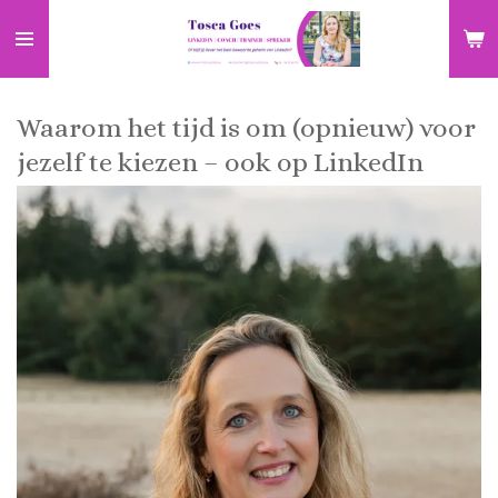
Ga
direct
naar
de
Waarom het tijd is om (opnieuw) voor
hoofdinhoud
jezelf te kiezen – ook op LinkedIn