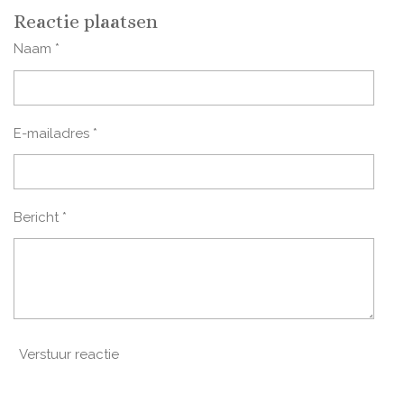
l
e
a
l
e
l
r
e
Reactie plaatsen
n
e
n
Naam *
E-mailadres *
Bericht *
Verstuur reactie