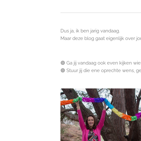
Dus ja, ik ben jarig vandaag.
Maar deze blog gaat eigenlijk over jo
🟣 Ga jij vandaag ook even kijken wie e
🟣 Stuur jij die ene oprechte wens,