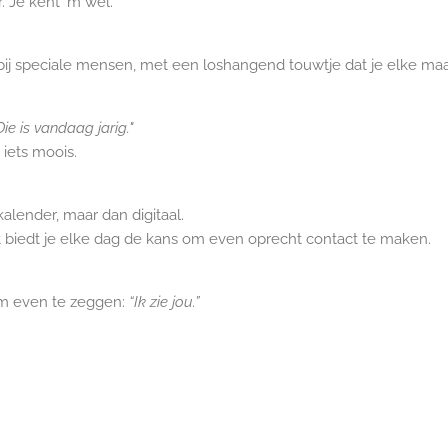
 Je kent 'm wel.
 bij speciale mensen, met een loshangend touwtje dat je elke m
Die is vandaag jarig."
 iets moois.
kalender, maar dan digitaal.
 dat biedt je elke dag de kans om even oprecht contact te maken.
om even te zeggen:
“Ik zie jou.”