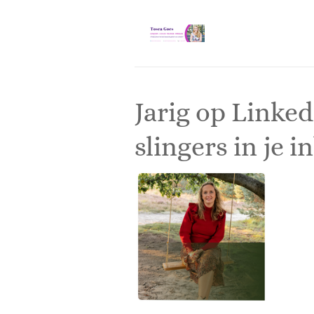
Ga
direct
naar
de
hoofdinhoud
Jarig op Linke
slingers in je i